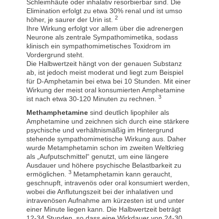
Schleimhäute oder inhalativ resorbierbar sind. Die
Elimination erfolgt zu etwa 30% renal und ist umso
2
höher, je saurer der Urin ist.
Ihre Wirkung erfolgt vor allem über die adrenergen
Neurone als zentrale Sympathomimetika, sodass
klinisch ein sympathomimetisches Toxidrom im
Vordergrund steht.
Die Halbwertzeit hängt von der genauen Substanz
ab, ist jedoch meist moderat und liegt zum Beispiel
für D-Amphetamin bei etwa bei 10 Stunden. Mit einer
Wirkung der meist oral konsumierten Amphetamine
3
ist nach etwa 30-120 Minuten zu rechnen.
Methamphetamine
sind deutlich lipophiler als
Amphetamine und zeichnen sich durch eine stärkere
psychische und verhältnismäßig im Hintergrund
stehende sympathomimetische Wirkung aus. Daher
wurde Metamphetamin schon im zweiten Weltkrieg
als „Aufputschmittel“ genutzt, um eine längere
Ausdauer und höhere psychische Belastbarkeit zu
3
ermöglichen.
Metamphetamin kann geraucht,
geschnupft, intravenös oder oral konsumiert werden,
wobei die Anflutungszeit bei der inhalativen und
intravenösen Aufnahme am kürzesten ist und unter
einer Minute liegen kann. Die Halbwertzeit beträgt
12-34 Stunden, so dass eine Wirkdauer von 24-30