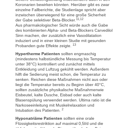
Koronarien bewirken könnten. Hierüber gibt es zwar
einzelne Fallberichte, die Studienlage spricht aber
inzwischen überwiegend für eine große Sicherheit
11,12
der Gabe selektiver Beta-Blocker.
Aus pharmakologischer Sicht würde auch die Gabe
des kombinierten Alpha- und Beta-Blockers Carvedilol
Sinn machen, der zusätzlich eine Vasodilatation
induziert und in einer kleinen Studie mit gesunden
13
Probanden gute Effekte zeigte.
Hypertherme Patienten
sollten engmaschig
(mindestens halbstündliche Messung bis Temperatur
unter 38°C) kontrolliert und zunächst mittels
Entkleidung und Luftzug gekühlt werden. Außerdem
hilft die Sedierung meist schon, die Temperatur zu
senken. Reichen diese Maßnahmen nicht aus oder
liegt die Temperatur bereits zu Beginn über 40°C,
sollten zusätzliche physikalische Maßnahmenwie
Eisbeutel, kalte Dusche, Eisbad oder auch kalte
Blasenspülung verwendet werden. Ultima ratio ist die
Narkoseeinleitung mit Muskelrelaxation und
2
Intubation des Patienten.
Hyponatriäme Patienten
sollten eine orale
Flüssigkeitsrestriktion auf maximal 0,5l/d und die