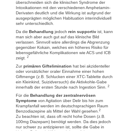
überschneiden sich die klinischen Syndrome der
Intoxikationen mit den verschiedenen Amphetamin-
Derivaten deutlich und die Wirkung ist aufgrund der
ausgeprägten möglichen Habituation interindividuell
sehr unterschiedlich.
Da die
Behandlung
jedoch
rein supportiv
ist, kann
man sich aber auch gut auf das klinische Bild
verlassen. Sinnvoll wäre allerdings die Abgrenzung
gegenüber Kokain, welches ein höheres Risiko für
lebensgefährliche Komplikationen wie ACS und ICB
2
zeigt.
Zur
primären Giftelimination
hat bei akzidenteller
oder vorsätzlicher oraler Einnahme einer hohen
Giftmenge (z.B. Schlucken einer XTC-Tablette durch
ein Kleinkind, Suizidversuch) die Aktivkohle-Gabe
2
innerhalb der ersten Stunde nach Ingestion Sinn.
Für die
Behandlung der zentralnervösen
Symptome
von Agitation über Delir bis hin zum
Krampfanfall werden im deutschsprachigen Raum
2
Benzodiazepine als Mittel der Wahl gesehen.
Zu beachten ist, dass oft recht hohe Dosen (z.B.
100mg Diazepam) benötigt werden. Da dies jedoch
nur schwer zu antizipieren ist, sollte die Gabe in