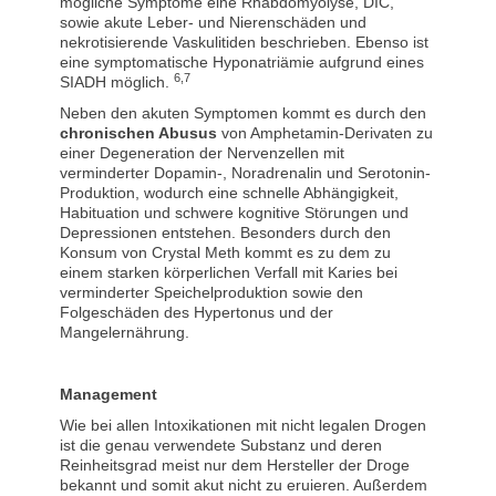
mögliche Symptome eine Rhabdomyolyse, DIC,
sowie akute Leber- und Nierenschäden und
nekrotisierende Vaskulitiden beschrieben. Ebenso ist
eine symptomatische Hyponatriämie aufgrund eines
6,7
SIADH möglich.
Neben den akuten Symptomen kommt es durch den
chronischen Abusus
von Amphetamin-Derivaten zu
einer Degeneration der Nervenzellen mit
verminderter Dopamin-, Noradrenalin und Serotonin-
Produktion, wodurch eine schnelle Abhängigkeit,
Habituation und schwere kognitive Störungen und
Depressionen entstehen. Besonders durch den
Konsum von Crystal Meth kommt es zu dem zu
einem starken körperlichen Verfall mit Karies bei
verminderter Speichelproduktion sowie den
Folgeschäden des Hypertonus und der
Mangelernährung.
Management
Wie bei allen Intoxikationen mit nicht legalen Drogen
ist die genau verwendete Substanz und deren
Reinheitsgrad meist nur dem Hersteller der Droge
bekannt und somit akut nicht zu eruieren. Außerdem