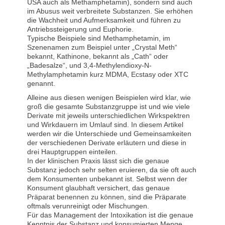
USA auch als Methamphetamin), sondern sind auch
im Abusus weit verbreitete Substanzen. Sie erhöhen
die Wachheit und Aufmerksamkeit und führen zu
Antriebssteigerung und Euphorie.
Typische Beispiele sind Methamphetamin, im
Szenenamen zum Beispiel unter „Crystal Meth“
bekannt, Kathinone, bekannt als „Cath“ oder
„Badesalze“, und 3,4-Methylendioxy-N-
Methylamphetamin kurz MDMA, Ecstasy oder XTC
genannt.
Alleine aus diesen wenigen Beispielen wird klar, wie
groß die gesamte Substanzgruppe ist und wie viele
Derivate mit jeweils unterschiedlichen Wirkspektren
und Wirkdauern im Umlauf sind. In diesem Artikel
werden wir die Unterschiede und Gemeinsamkeiten
der verschiedenen Derivate erläutern und diese in
drei Hauptgruppen einteilen.
In der klinischen Praxis lässt sich die genaue
Substanz jedoch sehr selten eruieren, da sie oft auch
dem Konsumenten unbekannt ist. Selbst wenn der
Konsument glaubhaft versichert, das genaue
Präparat benennen zu können, sind die Präparate
oftmals verunreinigt oder Mischungen.
Für das Management der Intoxikation ist die genaue
Kenntnis der Substanz und konsumierten Menge