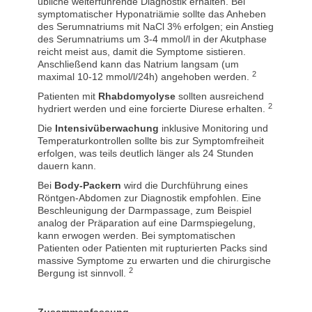
übliche weiterführende Diagnostik erhalten. Bei
symptomatischer Hyponatriämie sollte das Anheben
des Serumnatriums mit NaCl 3% erfolgen; ein Anstieg
des Serumnatriums um 3-4 mmol/l in der Akutphase
reicht meist aus, damit die Symptome sistieren.
Anschließend kann das Natrium langsam (um
2
maximal 10-12 mmol/l/24h) angehoben werden.
Patienten mit
Rhabdomyolyse
sollten ausreichend
2
hydriert werden und eine forcierte Diurese erhalten.
Die
Intensivüberwachung
inklusive Monitoring und
Temperaturkontrollen sollte bis zur Symptomfreiheit
erfolgen, was teils deutlich länger als 24 Stunden
dauern kann.
Bei
Body-Packern
wird die Durchführung eines
Röntgen-Abdomen zur Diagnostik empfohlen. Eine
Beschleunigung der Darmpassage, zum Beispiel
analog der Präparation auf eine Darmspiegelung,
kann erwogen werden. Bei symptomatischen
Patienten oder Patienten mit rupturierten Packs sind
massive Symptome zu erwarten und die chirurgische
2
Bergung ist sinnvoll.