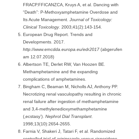
FRACP.FFICANZCA, Kruys A, et al. Dancing with
“Death”: P-Methoxyamphetamine Overdose and
Its Acute Management.
Journal of Toxicology:
Clinical Toxicology
. 2003;41(2):143-154.
European Drug Report. Trends and
Developments. 2017.
http://www.emcdda.europa.eu/edr2017
(abgerufen
am 12.07.2018)
Albertson TE, Derlet RW, Van Hoozen BE.
Methamphetamine and the expanding
complications of amphetamines.
Bingham C, Beaman M, Nicholls AJ, Anthony PP.
Necrotizing renal vasculopathy resulting in chronic
renal failure after ingestion of methamphetamine
and 3,4-methylenedioxymethamphetamine
(‚ecstasy’).
Nephrol Dial Transplant
.
1998;13(10):2654-2655.
Farnia V, Shakeri J, Tatari F, et al. Randomized
controlled trial of aripiprazole versus risperidone