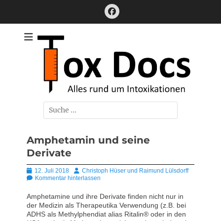
Zum
Facebook
Inhalt
springen
Alles rund um Intoxikationen
ToxDocs
Suchen
nach:
Amphetamin und seine
Derivate
Posted
Autor
12. Juli 2018
Christoph Hüser und Raimund Lülsdorff
on
Kommentar hinterlassen
Amphetamine und ihre Derivate finden nicht nur in
der Medizin als Therapeutika Verwendung (z.B. bei
ADHS als Methylphendiat alias Ritalin® oder in den