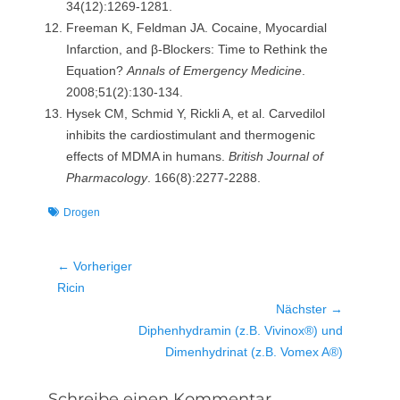
34(12):1269-1281.
Freeman K, Feldman JA. Cocaine, Myocardial
Infarction, and β-Blockers: Time to Rethink the
Equation?
Annals of Emergency Medicine
.
2008;51(2):130-134.
Hysek CM, Schmid Y, Rickli A, et al. Carvedilol
inhibits the cardiostimulant and thermogenic
effects of MDMA in humans.
British Journal of
Pharmacology
. 166(8):2277-2288.
Schlagworte
Drogen
Beitragsnavigation
← Vorheriger
Vorheriger
Ricin
Beitrag:
Nächster →
Nächster
Diphenhydramin (z.B. Vivinox®) und
Beitrag:
Dimenhydrinat (z.B. Vomex A®)
Schreibe einen Kommentar