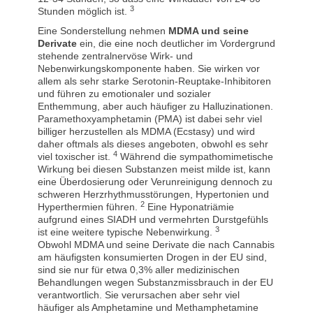
3
Stunden möglich ist.
Eine Sonderstellung nehmen
MDMA und seine
Derivate
ein, die eine noch deutlicher im Vordergrund
stehende zentralnervöse Wirk- und
Nebenwirkungskomponente haben. Sie wirken vor
allem als sehr starke Serotonin-Reuptake-Inhibitoren
und führen zu emotionaler und sozialer
Enthemmung, aber auch häufiger zu Halluzinationen.
Paramethoxyamphetamin (PMA) ist dabei sehr viel
billiger herzustellen als MDMA (Ecstasy) und wird
daher oftmals als dieses angeboten, obwohl es sehr
4
viel toxischer ist.
Während die sympathomimetische
Wirkung bei diesen Substanzen meist milde ist, kann
eine Überdosierung oder Verunreinigung dennoch zu
schweren Herzrhythmusstörungen, Hypertonien und
2
Hyperthermien führen.
Eine Hyponatriämie
aufgrund eines SIADH und vermehrten Durstgefühls
3
ist eine weitere typische Nebenwirkung.
Obwohl MDMA und seine Derivate die nach Cannabis
am häufigsten konsumierten Drogen in der EU sind,
sind sie nur für etwa 0,3% aller medizinischen
Behandlungen wegen Substanzmissbrauch in der EU
verantwortlich. Sie verursachen aber sehr viel
häufiger als Amphetamine und Methamphetamine