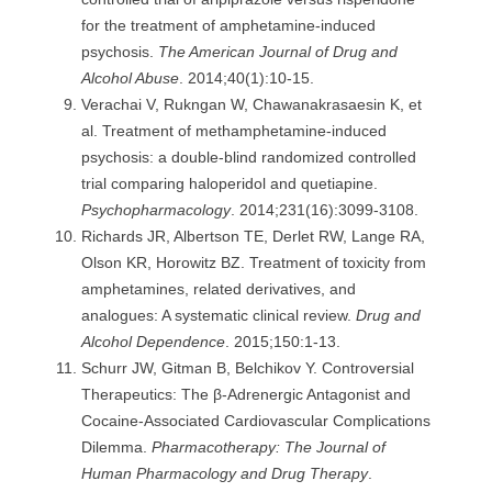
for the treatment of amphetamine-induced
psychosis.
The American Journal of Drug and
Alcohol Abuse
. 2014;40(1):10-15.
Verachai V, Rukngan W, Chawanakrasaesin K, et
al. Treatment of methamphetamine-induced
psychosis: a double-blind randomized controlled
trial comparing haloperidol and quetiapine.
Psychopharmacology
. 2014;231(16):3099-3108.
Richards JR, Albertson TE, Derlet RW, Lange RA,
Olson KR, Horowitz BZ. Treatment of toxicity from
amphetamines, related derivatives, and
analogues: A systematic clinical review.
Drug and
Alcohol Dependence
. 2015;150:1-13.
Schurr JW, Gitman B, Belchikov Y. Controversial
Therapeutics: The β-Adrenergic Antagonist and
Cocaine-Associated Cardiovascular Complications
Dilemma.
Pharmacotherapy: The Journal of
Human Pharmacology and Drug Therapy
.