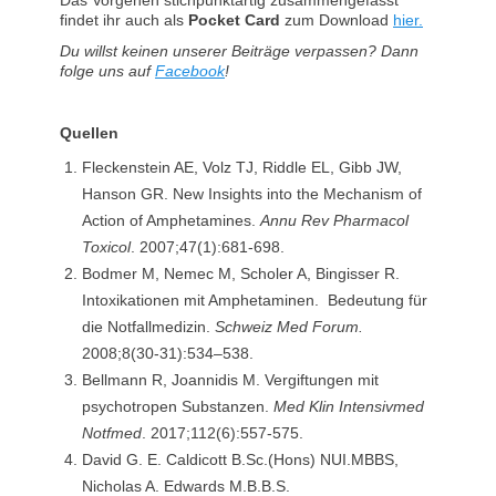
Das Vorgehen stichpunktartig zusammengefasst
findet ihr auch als
Pocket Card
zum Download
hier.
Du willst keinen unserer Beiträge verpassen? Dann
folge uns auf
Facebook
!
Quellen
Fleckenstein AE, Volz TJ, Riddle EL, Gibb JW,
Hanson GR. New Insights into the Mechanism of
Action of Amphetamines.
Annu Rev Pharmacol
Toxicol
. 2007;47(1):681-698.
Bodmer M, Nemec M, Scholer A, Bingisser R.
Intoxikationen mit Amphetaminen. Bedeutung für
die Notfallmedizin.
Schweiz Med Forum.
2008;8(30-31):534–538.
Bellmann R, Joannidis M. Vergiftungen mit
psychotropen Substanzen.
Med Klin Intensivmed
Notfmed
. 2017;112(6):557-575.
David G. E. Caldicott B.Sc.(Hons) NUI.MBBS,
Nicholas A. Edwards M.B.B.S.