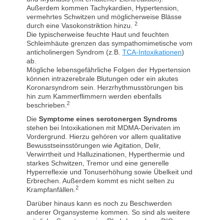
Außerdem kommen Tachykardien, Hypertension,
vermehrtes Schwitzen und möglicherweise Blässe
2
durch eine Vasokonstriktion hinzu.
Die typischerweise feuchte Haut und feuchten
Schleimhäute grenzen das sympathomimetische vom
anticholinergen Syndrom (z.B.
TCA-Intoxikationen
)
ab.
Mögliche lebensgefährliche Folgen der Hypertension
können intrazerebrale Blutungen oder ein akutes
Koronarsyndrom sein. Herzrhythmusstörungen bis
hin zum Kammerflimmern werden ebenfalls
2
beschrieben.
Die
Symptome eines serotonergen Syndroms
stehen bei Intoxikationen mit MDMA-Derivaten im
Vordergrund. Hierzu gehören vor allem qualitative
Bewusstseinsstörungen wie Agitation, Delir,
Verwirrtheit und Halluzinationen, Hyperthermie und
starkes Schwitzen, Tremor und eine generelle
Hyperreflexie und Tonuserhöhung sowie Übelkeit und
Erbrechen. Außerdem kommt es nicht selten zu
2
Krampfanfällen.
Darüber hinaus kann es noch zu Beschwerden
anderer Organsysteme kommen. So sind als weitere