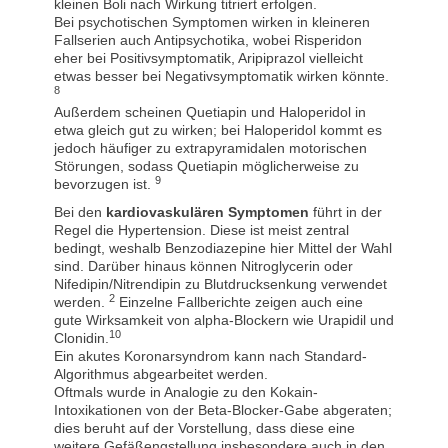
kleinen Boli nach Wirkung titriert erfolgen.
Bei psychotischen Symptomen wirken in kleineren
Fallserien auch Antipsychotika, wobei Risperidon
eher bei Positivsymptomatik, Aripiprazol vielleicht
etwas besser bei Negativsymptomatik wirken könnte.
8
Außerdem scheinen Quetiapin und Haloperidol in
etwa gleich gut zu wirken; bei Haloperidol kommt es
jedoch häufiger zu extrapyramidalen motorischen
Störungen, sodass Quetiapin möglicherweise zu
9
bevorzugen ist.
Bei den
kardiovaskulären Symptomen
führt in der
Regel die Hypertension. Diese ist meist zentral
bedingt, weshalb Benzodiazepine hier Mittel der Wahl
sind. Darüber hinaus können Nitroglycerin oder
Nifedipin/Nitrendipin zu Blutdrucksenkung verwendet
2
werden.
Einzelne Fallberichte zeigen auch eine
gute Wirksamkeit von alpha-Blockern wie Urapidil und
10
Clonidin.
Ein akutes Koronarsyndrom kann nach Standard-
Algorithmus abgearbeitet werden.
Oftmals wurde in Analogie zu den Kokain-
Intoxikationen von der Beta-Blocker-Gabe abgeraten;
dies beruht auf der Vorstellung, dass diese eine
weitere Gefäßengstellung insbesondere auch in den