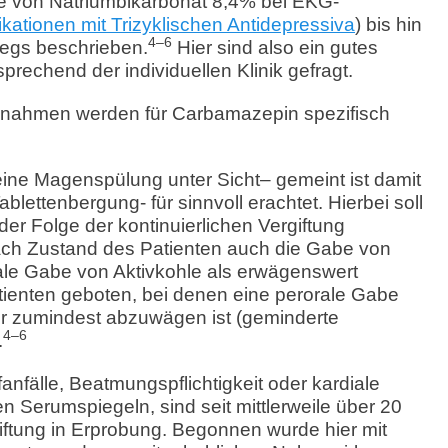
be von Natriumbikarbonat 8,4% bei EKG-
ikationen mit Trizyklischen Antidepressiva
) bis hin
4–6
egs beschrieben.
Hier sind also ein gutes
rechend der individuellen Klinik gefragt.
nahmen werden für Carbamazepin spezifisch
ine Magenspülung unter Sicht– gemeint ist damit
lettenbergung- für sinnvoll erachtet. Hierbei soll
der Folge der kontinuierlichen Vergiftung
ach Zustand des Patienten auch die Gabe von
ale Gabe von Aktivkohle als erwägenswert
tienten geboten, bei denen eine perorale Gabe
er zumindest abzuwägen ist (geminderte
4–6
.
nfälle, Beatmungspflichtigkeit oder kardiale
 Serumspiegeln, sind seit mittlerweile über 20
iftung in Erprobung. Begonnen wurde hier mit