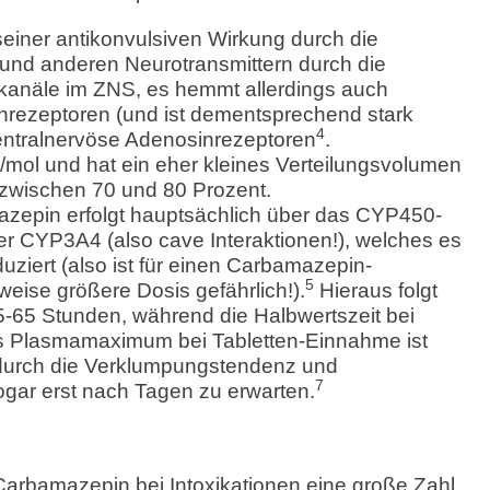
seiner antikonvulsiven Wirkung durch die
nd anderen Neurotransmittern durch die
anäle im ZNS, es hemmt allerdings auch
inrezeptoren (und ist dementsprechend stark
4
entralnervöse Adenosinrezeptoren
.
/mol und hat ein eher kleines Verteilungsvolumen
 zwischen 70 und 80 Prozent.
azepin erfolgt hauptsächlich über das CYP450-
er CYP3A4 (also cave Interaktionen!), welches es
iert (also ist für einen Carbamazepin-
5
weise größere Dosis gefährlich!).
Hieraus folgt
5-65 Stunden, während die Halbwertszeit bei
 Plasmamaximum bei Tabletten-Einnahme ist
 durch die Verklumpungstendenz und
7
gar erst nach Tagen zu erwarten.
t Carbamazepin bei Intoxikationen eine große Zahl