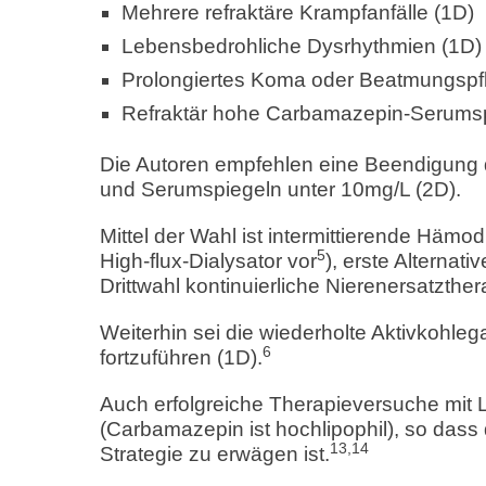
Mehrere refraktäre Krampfanfälle (1D)
Lebensbedrohliche Dysrhythmien (1D)
Prolongiertes Koma oder Beatmungspfli
Refraktär hohe Carbamazepin-Serumspie
Die Autoren empfehlen eine Beendigung d
und Serumspiegeln unter 10mg/L (2D).
Mittel der Wahl ist intermittierende Hämo
5
High-flux-Dialysator vor
), erste Alternat
Drittwahl kontinuierliche Nierenersatzther
Weiterhin sei die wiederholte Aktivkoh
6
fortzuführen (1D).
Auch erfolgreiche Therapieversuche mit 
(Carbamazepin ist hochlipophil), so dass
13,14
Strategie zu erwägen ist.