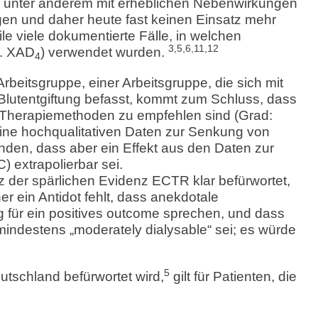
e unter anderem mit erheblichen Nebenwirkungen
en und daher heute fast keinen Einsatz mehr
eile viele dokumentierte Fälle, in welchen
3,5,6,11,12
B. XAD
) verwendet wurden.
4
eitsgruppe, einer Arbeitsgruppe, die sich mit
Blutentgiftung befasst, kommt zum Schluss, dass
e Therapiemethoden zu empfehlen sind (Grad:
eine hochqualitativen Daten zur Senkung von
nden, dass aber ein Effekt aus den Daten zur
 extrapolierbar sei.
tz der spärlichen Evidenz ECTR klar befürwortet,
er ein Antidot fehlt, dass anekdotale
für ein positives outcome sprechen, und dass
indestens „moderately dialysable“ sei; es würde
5
tschland befürwortet wird,
gilt für Patienten, die