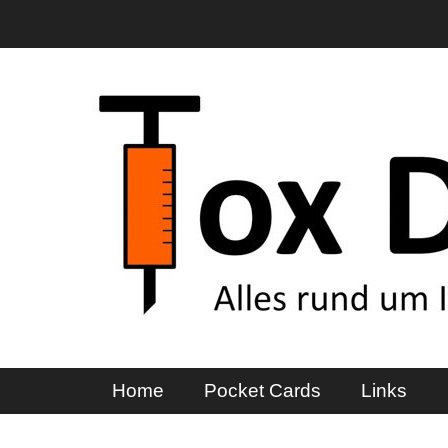
Zum
Inhalt
springen
ToxDocs
Alles rund um Intoxikationen
Primäres Menü
Home
Pocket Cards
Links