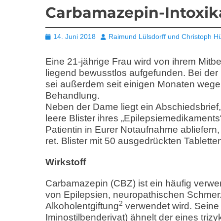
Carbamazepin-Intoxik
Posted
Autor
14. Juni 2018
Raimund Lülsdorff und Christoph H
on
Eine 21-jährige Frau wird von ihrem Mit
liegend bewusstlos aufgefunden. Bei der 
sei außerdem seit einigen Monaten wege
Behandlung.
Neben der Dame liegt ein Abschiedsbrief
leere Blister ihres „Epilepsiemedikaments
Patientin in Eurer Notaufnahme abliefe
ret. Blister mit 50 ausgedrückten Tablette
Wirkstoff
Carbamazepin (CBZ) ist ein häufig verw
von Epilepsien, neuropathischen Schmer
2
Alkoholentgiftung
verwendet wird. Seine S
Iminostilbenderivat) ähnelt der eines tri