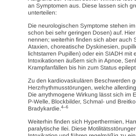
an Symptomen aus. Diese lassen sich gr
unterteilen:
Die neurologischen Symptome stehen im V
schon bei sehr geringen Dosen) auf. Hier
nennen; weiterhin finden sich aber auch
Ataxien, choreatische Dyskinesien, pupillo
lichtstarren Pupillen) oder ein SIADH m
Intoxikationen äußern sich in Apnoe, Se
Krampfanfällen bis hin zum Status epilept
Zu den kardiovaskulären Beschwerden g
Herzrhythmusstörungen, welche allerding
Die arrythmogene Wirkung lässt sich im EK
P-Welle, Blockbilder, Schmal- und Breitk
4–6
Bradykardie.
Weiterhin finden sich Hyperthermien, Ha
paralytische Ilei. Diese Motilitätsstörung
Intoxikation und führen regelmäßig zu ei