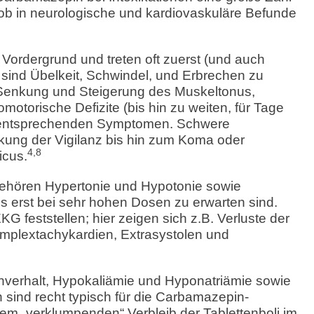
ob in neurologische und kardiovaskuläre Befunde
ordergrund und treten oft zuerst (und auch
 sind Übelkeit, Schwindel, und Erbrechen zu
 Senkung und Steigerung des Muskeltonus,
motorische Defizite (bis hin zu weiten, für Tage
it entsprechenden Symptomen. Schwere
nkung der Vigilanz bis hin zum Koma oder
4,8
icus.
ehören Hypertonie und Hypotonie sowie
s erst bei sehr hohen Dosen zu erwarten sind.
G feststellen; hier zeigen sich z.B. Verluste der
omplextachykardien, Extrasystolen und
rnverhalt, Hypokaliämie und Hyponatriämie sowie
en sind recht typisch für die Carbamazepin-
nem „verklumpenden“ Verbleib der Tablettenboli im