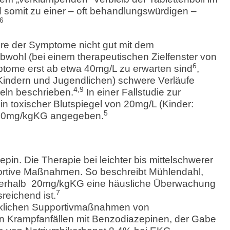
nd somit zu einer – oft behandlungswürdigen –
6
re der Symptome nicht gut mit dem
bwohl (bei einem therapeutischen Zielfenster von
6
tome erst ab etwa 40mg/L zu erwarten sind
,
Kindern und Jugendlichen) schwere Verläufe
4,9
eln beschrieben.
In einer Fallstudie zur
in toxischer Blutspiegel von 20mg/L (Kinder:
5
>20mg/kgKG angegeben.
zepin. Die Therapie bei leichter bis mittelschwerer
portive Maßnahmen. So beschreibt Mühlendahl,
erhalb 20mg/kgKG eine häusliche Überwachung
7
reichend ist.
enklichen Supportivmaßnahmen von
 Krampfanfällen mit Benzodiazepinen, der Gabe