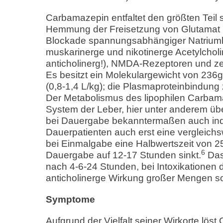
Carbamazepin entfaltet den größten Teil 
Hemmung der Freisetzung von Glutamat u
Blockade spannungsabhängiger Natriumk
muskarinerge und nikotinerge Acetylchol
anticholinerg!), NMDA-Rezeptoren und z
Es besitzt ein Molekulargewicht von 236g
(0,8-1,4 L/kg); die Plasmaproteinbindung
Der Metabolismus des lipophilen Carbam
System der Leber, hier unter anderem üb
bei Dauergabe bekanntermaßen auch induz
Dauerpatienten auch erst eine vergleichs
bei Einmalgabe eine Halbwertszeit von 2
6
Dauergabe auf 12-17 Stunden sinkt.
Das
nach 4-6-24 Stunden, bei Intoxikationen
anticholinerge Wirkung großer Mengen so
Symptome
Aufgrund der Vielfalt seiner Wirkorte lös