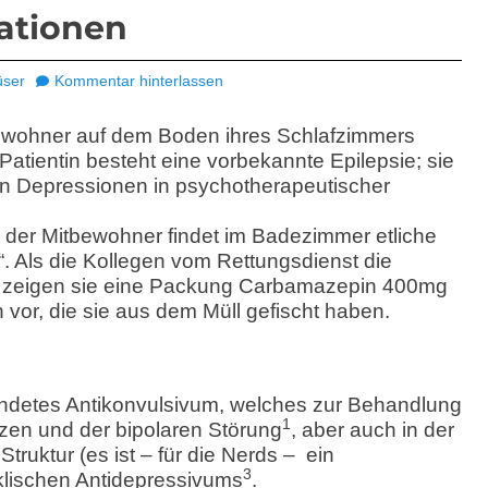
ationen
üser
Kommentar hinterlassen
bewohner auf dem Boden ihres Schlafzimmers
Patientin besteht eine vorbekannte Epilepsie; sie
n Depressionen in psychotherapeutischer
, der Mitbewohner findet im Badezimmer etliche
“.
Als die Kollegen vom Rettungsdienst die
rn, zeigen sie eine Packung Carbamazepin 400mg
n vor, die sie aus dem Müll gefischt haben.
endetes Antikonvulsivum, welches zur Behandlung
1
zen und der bipolaren Störung
, aber auch in der
truktur (es ist – für die Nerds – ein
3
zyklischen Antidepressivums
.