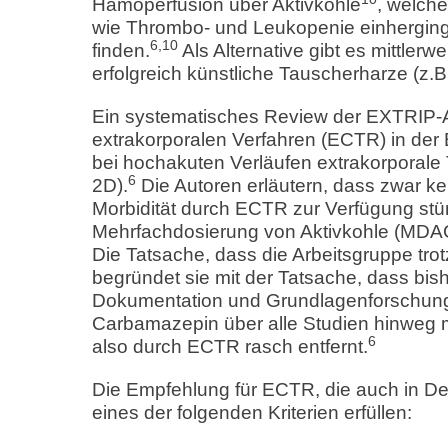
Hämoperfusion über Aktivkohle
, welch
wie Thrombo- und Leukopenie einherging
6,10
finden.
Als Alternative gibt es mittlerw
erfolgreich künstliche Tauscherharze (z.
Ein systematisches Review der EXTRIP-Arb
extrakorporalen Verfahren (ECTR) in der 
bei hochakuten Verläufen extrakorporal
6
2D).
Die Autoren erläutern, dass zwar k
Morbidität durch ECTR zur Verfügung stü
Mehrfachdosierung von Aktivkohle (MDAC)
Die Tatsache, dass die Arbeitsgruppe tro
begründet sie mit der Tatsache, dass bish
Dokumentation und Grundlagenforschung 
Carbamazepin über alle Studien hinweg m
6
also durch ECTR rasch entfernt.
Die Empfehlung für ECTR, die auch in Deu
eines der folgenden Kriterien erfüllen: