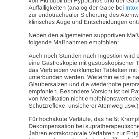
von Fluidboli bei Hypotonus und der Ga
Auffälligkeiten (analog der Gabe bei
Intox
zur endotrachealer Sicherung des Atemw
klinisches Auge und Entscheidungen entsp
Neben den allgemeinen supportiven Maß
folgende Maßnahmen empfohlen:
Auch noch Stunden nach Ingestion wird e
eine Gastroskopie mit gastroskopischer Tab
das Verbleiben verklumpter Tabletten mit 
unterbunden werden. Weiterhin wird je n
Glaubersalzen und die wiederholte peror
empfohlen. Besondere Vorsicht ist bei Pa
von Medikation nicht empfehlenswert od
Schutzreflexe, unsicherer Atemweg usw.)
Für hochakute Verläufe, das heißt Krampfa
Dekompensation bei supratherapeutischen
Jahren extrakorporale Verfahren zur Entg
10