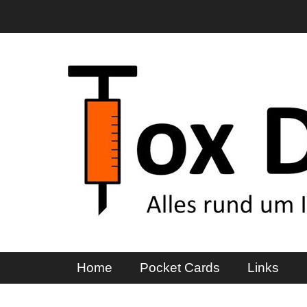
Zum
Inhalt
springen
ToxDocs
Alles rund um Intoxikationen
Primäres Menü
Home
Pocket Cards
Links