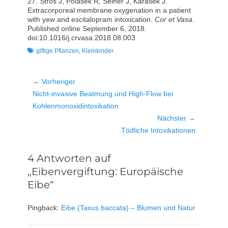
27. Štros J, Polášek R, Seiner J, Karásek J.
Extracorporeal membrane oxygenation in a patient
with yew and escitalopram intoxication.
Cor et Vasa
.
Published online September 6, 2018.
doi:10.1016/j.crvasa.2018.08.003
Schlagworte
giftige Pflanzen
,
Kleinkinder
Beitragsnavigation
← Vorheriger
Vorheriger
Nicht-invasive Beatmung und High-Flow bei
Beitrag:
Kohlenmonoxidintoxikation
Nächster →
Nächster
Tödliche Intoxikationen
Beitrag:
4 Antworten auf
„Eibenvergiftung: Europäische
Eibe“
Pingback:
Eibe (Taxus baccata) – Blumen und Natur