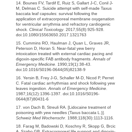
14. Bounes FV, Tardif E, Ruiz S, Gallart J-C, Conil J-
M, Delmas C. Suicide attempt with self-made Taxus
baccata leaf capsules: survival following the
application of extracorporeal membrane oxygenation
for ventricular arrythmia and refractory cardiogenic
shock.
Clinical Toxicology
. 2017;55(8):925-928.
doi:10.1080/15563650.2017.1321763
15. Cummins RO, Haulman J, Quan L, Graves JR,
Peterson D, Horan S. Near-fatal yew berry
intoxication treated with external cardiac pacing and
digoxin-specific FAB antibody fragments.
Annals of
Emergency Medicine
. 1990;19(1):38-43.
doi:10.1016/S0196-0644(05)82138-9
16. Yersin B, Frey J-G, Schaller M-D, Nicod P, Perret
C. Fatal cardiac arrhythmias and shock following yew
leaves ingestion.
Annals of Emergency Medicine
.
1987;16(12):1396-1397. doi:10.1016/S0196-
0644(87)80431-6
17. von Dach B, Streuli RA. [Lidocaine treatment of
poisoning with yew needles (Taxus baccata L.)].
Schweiz Med Wochenschr
. 1988;118(30):1113-1116.
18. Farag M, Badowski D, Koschny R, Skopp G, Brcic
A, Szabo GB. Extracorporeal life support and digoxin-