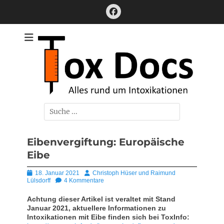
Zum
Facebook
Inhalt
springen
Alles rund um Intoxikationen
ToxDocs
Suchen
nach:
Eibenvergiftung: Europäische
Eibe
Posted
Autor
18. Januar 2021
Christoph Hüser und Raimund
on
Lülsdorff
4 Kommentare
Achtung dieser Artikel ist veraltet mit Stand
Januar 2021, aktuellere Informationen zu
Intoxikationen mit Eibe finden sich bei ToxInfo: