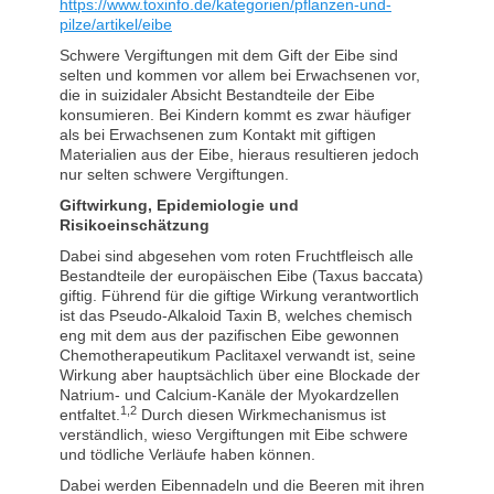
https://www.toxinfo.de/kategorien/pflanzen-und-
pilze/artikel/eibe
Schwere Vergiftungen mit dem Gift der Eibe sind
selten und kommen vor allem bei Erwachsenen vor,
die in suizidaler Absicht Bestandteile der Eibe
konsumieren. Bei Kindern kommt es zwar häufiger
als bei Erwachsenen zum Kontakt mit giftigen
Materialien aus der Eibe, hieraus resultieren jedoch
nur selten schwere Vergiftungen.
Giftwirkung, Epidemiologie und
Risikoeinschätzung
Dabei sind abgesehen vom roten Fruchtfleisch alle
Bestandteile der europäischen Eibe (Taxus baccata)
giftig. Führend für die giftige Wirkung verantwortlich
ist das Pseudo-Alkaloid Taxin B, welches chemisch
eng mit dem aus der pazifischen Eibe gewonnen
Chemotherapeutikum Paclitaxel verwandt ist, seine
Wirkung aber hauptsächlich über eine Blockade der
Natrium- und Calcium-Kanäle der Myokardzellen
1,2
entfaltet.
Durch diesen Wirkmechanismus ist
verständlich, wieso Vergiftungen mit Eibe schwere
und tödliche Verläufe haben können.
Dabei werden Eibennadeln und die Beeren mit ihren