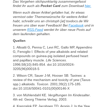
Das Vorgehen stichpunktartig zusammengefasst
findet ihr auch als
Pocket Card
zum Download
hier.
Wenn euch dieser Artikel gefallen hat, ihr etwas
vermisst oder Themenwünsche für weitere Artikel
habt, schreibt uns an christoph [at] toxdocs.de Wir
freuen uns über euer Feedback! Bei
Facebook
und in
unserem
RSS-Feed
werdet ihr über neue Posts auf
dem laufenden gehalten.
Quellen
1. Alloatti G, Penna C, Levi RC, Gallo MP, Appendino
G, Fenoglio I. Effects of yew alkaloids and related
compounds on guinea-pig isolated perfused heart
and papillary muscle.
Life Sciences
.
1996;58(10):845-854. doi:10.1016/0024-
3205(96)00018-5
2. Wilson CR, Sauer J-M, Hooser SB. Taxines: a
review of the mechanism and toxicity of yew (Taxus
spp.) alkaloids.
Toxicon
. 2001;39(2):175-185.
doi:10.1016/S0041-0101(00)00146-X
3. von Mühlendahl KE.
Vergiftungen Im Kindesalter
.
4th ed. Georg Thieme Verlag; 2003.
4. Krenzelok EP, Jacobsen TD, Aronis J. Is the Yew