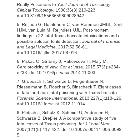
Really Poisonous to You?
Journal of Toxicology:
Clinical Toxicology
. 1998;36(3):219-223.
doi:10.3109/15563659809028942
5. Reijnen G, Bethlehem C, van Remmen JMBL, Smit
HJM, van Luin M, Reijnders UJL. Post-mortem
findings in 22 fatal Taxus baccata intoxications and a
possible solution to its detection.
Journal of Forensic
and Legal Medicine
. 2017;52:56-61.
doi:10.1016/j.jflm.2017.08.016
6. Piskač O, Stříbrný J, Rakovcová H, Malý M.
Cardiotoxicity of yew.
Cor et Vasa
. 2015;57(3):e234-
e238. doi:10.1016/j.crvasa.2014.11.003
7. Grobosch T, Schwarze B, Felgenhauer N,
Riesselmann B, Roscher S, Binscheck T. Eight cases
of fatal and non-fatal poisoning with Taxus baccata.
Forensic Science International
. 2013;227(1):118-126.
doi:10.1016/j.forsciint.2012.11.014
8. Pietsch J, Schulz K, Schmidt U, Andresen H,
Schwarze B, Dreβler J. A comparative study of five
fatal cases of Taxus poisoning.
Int J Legal Med
.
2007;121(5):417-422. doi:10.1007/s00414-006-0099-
5