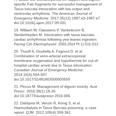
specific Fab fragments for successful management of
Taxus baccata intoxication with low output and
ventricular arrhythmia.
The American Journal of
Emergency Medicine
. 2017;35(12):1987.e3-1987.e7.
doi:10.1016/j.ajem.2017.09.031
19. Willaert W, Claessens P, Vankelecom B,
Vanderheyden M. Intoxication with taxus baccata:
cardiac arrhythmias following yew leaves ingestion.
Pacing Clin Electrophysiol
. 2002;25(4 Pt 1):511-512.
20. Thooft A, Goubella A, Fagnoul D, et al.
Combination of veno-arterial extracorporeal
membrane oxygenation and hypothermia for out-of-
hospital cardiac arrest due to Taxus intoxication.
Canadian Journal of Emergency Medicine
.
2014;16(6):504-507.
doi:10.1017/S1481803500003559
21. Pincus M. Management of digoxin toxicity.
Aust
Prescr
. 2016;39(1):18-20.
doi:10.18773/austprescr.2016.006
22. Dahlqvist M, Venzin R, König S, et al.
Haemodialysis in Taxus Baccata poisoning: a case
report.
QJM
. 2012;105(4):359-361.