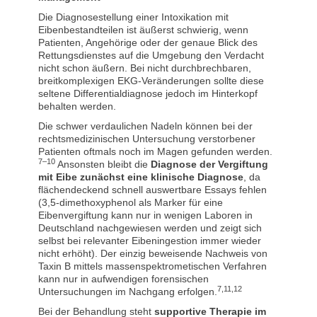
Die Diagnosestellung einer Intoxikation mit
Eibenbestandteilen ist äußerst schwierig, wenn
Patienten, Angehörige oder der genaue Blick des
Rettungsdienstes auf die Umgebung den Verdacht
nicht schon äußern. Bei nicht durchbrechbaren,
breitkomplexigen EKG-Veränderungen sollte diese
seltene Differentialdiagnose jedoch im Hinterkopf
behalten werden.
Die schwer verdaulichen Nadeln können bei der
rechtsmedizinischen Untersuchung verstorbener
Patienten oftmals noch im Magen gefunden werden.
7–10
Ansonsten bleibt die
Diagnose der Vergiftung
mit Eibe zunächst eine klinische Diagnose
, da
flächendeckend schnell auswertbare Essays fehlen
(3,5-dimethoxyphenol als Marker für eine
Eibenvergiftung kann nur in wenigen Laboren in
Deutschland nachgewiesen werden und zeigt sich
selbst bei relevanter Eibeningestion immer wieder
nicht erhöht). Der einzig beweisende Nachweis von
Taxin B mittels massenspektrometischen Verfahren
kann nur in aufwendigen forensischen
7,11,12
Untersuchungen im Nachgang erfolgen.
Bei der Behandlung steht
supportive Therapie im