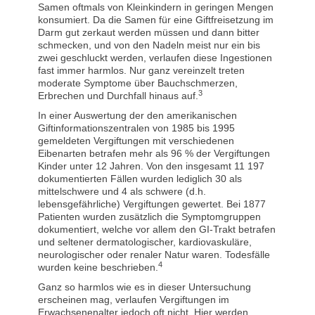
Samen oftmals von Kleinkindern in geringen Mengen
konsumiert. Da die Samen für eine Giftfreisetzung im
Darm gut zerkaut werden müssen und dann bitter
schmecken, und von den Nadeln meist nur ein bis
zwei geschluckt werden, verlaufen diese Ingestionen
fast immer harmlos. Nur ganz vereinzelt treten
moderate Symptome über Bauchschmerzen,
3
Erbrechen und Durchfall hinaus auf.
In einer Auswertung der den amerikanischen
Giftinformationszentralen von 1985 bis 1995
gemeldeten Vergiftungen mit verschiedenen
Eibenarten betrafen mehr als 96 % der Vergiftungen
Kinder unter 12 Jahren. Von den insgesamt 11 197
dokumentierten Fällen wurden lediglich 30 als
mittelschwere und 4 als schwere (d.h.
lebensgefährliche) Vergiftungen gewertet. Bei 1877
Patienten wurden zusätzlich die Symptomgruppen
dokumentiert, welche vor allem den GI-Trakt betrafen
und seltener dermatologischer, kardiovaskuläre,
neurologischer oder renaler Natur waren. Todesfälle
4
wurden keine beschrieben.
Ganz so harmlos wie es in dieser Untersuchung
erscheinen mag, verlaufen Vergiftungen im
Erwachsenenalter jedoch oft nicht. Hier werden