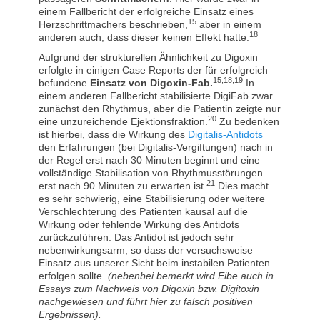
einem Fallbericht der erfolgreiche Einsatz eines
15
Herzschrittmachers beschrieben,
aber in einem
18
anderen auch, dass dieser keinen Effekt hatte.
Aufgrund der strukturellen Ähnlichkeit zu Digoxin
erfolgte in einigen Case Reports der für erfolgreich
15,18,19
befundene
Einsatz von Digoxin-Fab.
In
einem anderen Fallbericht stabilisierte DigiFab zwar
zunächst den Rhythmus, aber die Patientin zeigte nur
20
eine unzureichende Ejektionsfraktion.
Zu bedenken
ist hierbei, dass die Wirkung des
Digitalis-Antidots
den Erfahrungen (bei Digitalis-Vergiftungen) nach in
der Regel erst nach 30 Minuten beginnt und eine
vollständige Stabilisation von Rhythmusstörungen
21
erst nach 90 Minuten zu erwarten ist.
Dies macht
es sehr schwierig, eine Stabilisierung oder weitere
Verschlechterung des Patienten kausal auf die
Wirkung oder fehlende Wirkung des Antidots
zurückzuführen. Das Antidot ist jedoch sehr
nebenwirkungsarm, so dass der versuchsweise
Einsatz aus unserer Sicht beim instabilen Patienten
erfolgen sollte.
(nebenbei bemerkt wird Eibe auch in
Essays zum Nachweis von Digoxin bzw. Digitoxin
nachgewiesen und führt hier zu falsch positiven
Ergebnissen).