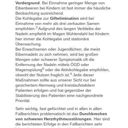
Vordergrund
. Bei Einnahme geringer Menge von
Eibenbeeren bei Kindern ist fast immer die häusliche
Beobachtung ausreichend.
Die Kohlegabe zur
Giftelimination
wird bei
Einnahme von mehr als drei zerkauten Samen
3
empfohlen.
Aufgrund des langen Verbleibs der
Nadeln empfiehlt im Magen Mühlendahl bei Kindern
hier immer die Kohlegabe und stationäre
Überwachung.
Bei Erwachsenen oder Jugendlichen, die meist
Eibennadeln zu sich nehmen, wird bei großen
Mengen oder schwerer Symptomatik oft die
Entfernung der Nadeln mittels ÖGD oder
6
Magenspülung
oder die Aktivkohlegabe empfohlen,
4
obwohl der Nutzen fraglich ist.
Jede dieser
Maßnahmen sollte aus unserer Sicht nur bei
gesichertem Atemweg und kreislaufstabilem
Patienten erfolgen und hat gegenüber der
Stabilisierung des Patienten eine nachgeordnete
Priorität.
Sehr wichtig, fast gefürchtet und in allen in allen
Fallberichten problematisch ist das
Durchbrechen
von schweren Herzrhythmusstörungen
. Hier sind
die berichteten Erfolge in den Fallberichten sehr