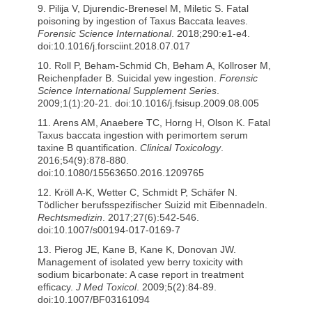
9. Pilija V, Djurendic-Brenesel M, Miletic S. Fatal
poisoning by ingestion of Taxus Baccata leaves.
Forensic Science International
. 2018;290:e1-e4.
doi:10.1016/j.forsciint.2018.07.017
10. Roll P, Beham-Schmid Ch, Beham A, Kollroser M,
Reichenpfader B. Suicidal yew ingestion.
Forensic
Science International Supplement Series
.
2009;1(1):20-21. doi:10.1016/j.fsisup.2009.08.005
11. Arens AM, Anaebere TC, Horng H, Olson K. Fatal
Taxus baccata ingestion with perimortem serum
taxine B quantification.
Clinical Toxicology
.
2016;54(9):878-880.
doi:10.1080/15563650.2016.1209765
12. Kröll A-K, Wetter C, Schmidt P, Schäfer N.
Tödlicher berufsspezifischer Suizid mit Eibennadeln.
Rechtsmedizin
. 2017;27(6):542-546.
doi:10.1007/s00194-017-0169-7
13. Pierog JE, Kane B, Kane K, Donovan JW.
Management of isolated yew berry toxicity with
sodium bicarbonate: A case report in treatment
efficacy.
J Med Toxicol
. 2009;5(2):84-89.
doi:10.1007/BF03161094