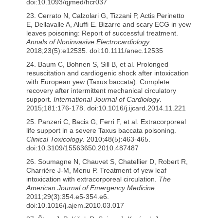
doi:10.1093/qjmed/hcr037
23. Cerrato N, Calzolari G, Tizzani P, Actis Perinetto
E, Dellavalle A, Aluffi E. Bizarre and scary ECG in yew
leaves poisoning: Report of successful treatment.
Annals of Noninvasive Electrocardiology
.
2018;23(5):e12535. doi:10.1111/anec.12535
24. Baum C, Bohnen S, Sill B, et al. Prolonged
resuscitation and cardiogenic shock after intoxication
with European yew (Taxus baccata): Complete
recovery after intermittent mechanical circulatory
support.
International Journal of Cardiology
.
2015;181:176-178. doi:10.1016/j.ijcard.2014.11.221
25. Panzeri C, Bacis G, Ferri F, et al. Extracorporeal
life support in a severe Taxus baccata poisoning.
Clinical Toxicology
. 2010;48(5):463-465.
doi:10.3109/15563650.2010.487487
26. Soumagne N, Chauvet S, Chatellier D, Robert R,
Charrière J-M, Menu P. Treatment of yew leaf
intoxication with extracorporeal circulation.
The
American Journal of Emergency Medicine
.
2011;29(3):354.e5-354.e6.
doi:10.1016/j.ajem.2010.03.017