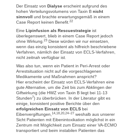
Der Einsatz von
Dialyse
erscheint aufgrund des
hohen Verteilungsvolumens von Taxin B
nicht
sinnvoll
und brachte erwartungsgemäß in einem
22
Case Report keinen Benefit.
Eine
Lipinfusion als Rescuestrategie
ist
überlegenswert, blieb in einem Case Report jedoch
23
ohne Wirkung.
Diese würden wir nur einsetzen,
wenn das einzig konsistent als hilfreich beschriebene
Verfahren, nämlich der Einsatz von ECLS-Verfahren,
nicht zeitnah verfügbar ist.
Was also tun, wenn ein Patient in Peri-Arrest oder
Arrestsituation nicht auf die vorgeschlagenen
Medikamente und Maßnahmen anspricht?
Hier erscheint der Einsatz von ECLS-Verfahren eine
gute Alternative, um die Zeit bis zum Abklingen der
Giftwirkung (die HWZ von Taxin B liegt bei 11-13
7
Stunden
) zu überbrücken. In der Literatur gibt es
einige, konsistent positive Berichte über den
erfolgreichen Einsatz von ECLS
bei
14,18,20,24–27
Eibenvergiftungen,
weshalb aus unserer
Sicht Patienten mit Eibenintoxikation möglichst in ein
Zentrum mit Möglichkeit zum Einsatz einer VA-ECMO
transportiert und beim instabilen Patienten das