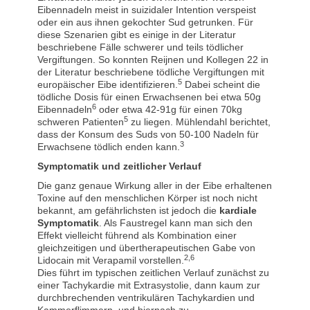
Eibennadeln meist in suizidaler Intention verspeist
oder ein aus ihnen gekochter Sud getrunken. Für
diese Szenarien gibt es einige in der Literatur
beschriebene Fälle schwerer und teils tödlicher
Vergiftungen. So konnten Reijnen und Kollegen 22 in
der Literatur beschriebene tödliche Vergiftungen mit
5
europäischer Eibe identifizieren.
Dabei scheint die
tödliche Dosis für einen Erwachsenen bei etwa 50g
6
Eibennadeln
oder etwa 42-91g für einen 70kg
5
schweren Patienten
zu liegen. Mühlendahl berichtet,
dass der Konsum des Suds von 50-100 Nadeln für
3
Erwachsene tödlich enden kann.
Symptomatik und zeitlicher Verlauf
Die ganz genaue Wirkung aller in der Eibe erhaltenen
Toxine auf den menschlichen Körper ist noch nicht
bekannt, am gefährlichsten ist jedoch die
kardiale
Symptomatik
. Als Faustregel kann man sich den
Effekt vielleicht führend als Kombination einer
gleichzeitigen und übertherapeutischen Gabe von
2,6
Lidocain mit Verapamil vorstellen.
Dies führt im typischen zeitlichen Verlauf zunächst zu
einer Tachykardie mit Extrasystolie, dann kaum zur
durchbrechenden ventrikulären Tachykardien und