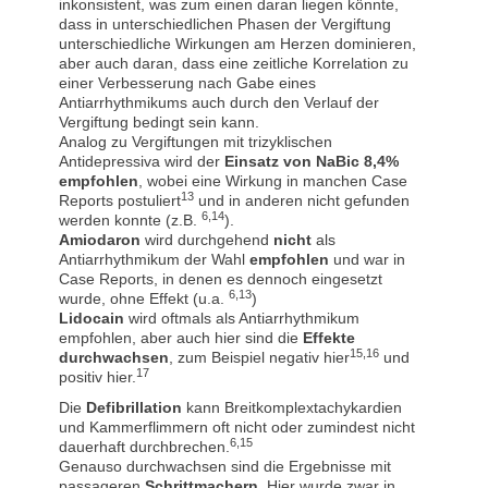
inkonsistent, was zum einen daran liegen könnte,
dass in unterschiedlichen Phasen der Vergiftung
unterschiedliche Wirkungen am Herzen dominieren,
aber auch daran, dass eine zeitliche Korrelation zu
einer Verbesserung nach Gabe eines
Antiarrhythmikums auch durch den Verlauf der
Vergiftung bedingt sein kann.
Analog zu Vergiftungen mit trizyklischen
Antidepressiva wird der
Einsatz von NaBic 8,4%
empfohlen
, wobei eine Wirkung in manchen Case
13
Reports postuliert
und in anderen nicht gefunden
6,14
werden konnte (z.B.
).
Amiodaron
wird durchgehend
nicht
als
Antiarrhythmikum der Wahl
empfohlen
und war in
Case Reports, in denen es dennoch eingesetzt
6,13
wurde, ohne Effekt (u.a.
)
Lidocain
wird oftmals als Antiarrhythmikum
empfohlen, aber auch hier sind die
Effekte
15,16
durchwachsen
, zum Beispiel negativ hier
und
17
positiv hier.
Die
Defibrillation
kann Breitkomplextachykardien
und Kammerflimmern oft nicht oder zumindest nicht
6,15
dauerhaft durchbrechen.
Genauso durchwachsen sind die Ergebnisse mit
passageren
Schrittmachern
. Hier wurde zwar in