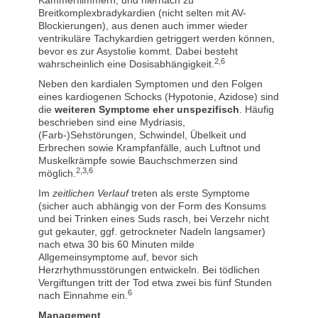
Kammerflimmern, und hiernach zu
Breitkomplexbradykardien (nicht selten mit AV-
Blockierungen), aus denen auch immer wieder
ventrikuläre Tachykardien getriggert werden können,
bevor es zur Asystolie kommt. Dabei besteht
2,6
wahrscheinlich eine Dosisabhängigkeit.
Neben den kardialen Symptomen und den Folgen
eines kardiogenen Schocks (Hypotonie, Azidose) sind
die
weiteren Symptome eher unspezifisch
. Häufig
beschrieben sind eine Mydriasis,
(Farb-)Sehstörungen, Schwindel, Übelkeit und
Erbrechen sowie Krampfanfälle, auch Luftnot und
Muskelkrämpfe sowie Bauchschmerzen sind
2,3,6
möglich.
Im
zeitlichen Verlauf
treten als erste Symptome
(sicher auch abhängig von der Form des Konsums
und bei Trinken eines Suds rasch, bei Verzehr nicht
gut gekauter, ggf. getrockneter Nadeln langsamer)
nach etwa 30 bis 60 Minuten milde
Allgemeinsymptome auf, bevor sich
Herzrhythmusstörungen entwickeln. Bei tödlichen
Vergiftungen tritt der Tod etwa zwei bis fünf Stunden
6
nach Einnahme ein.
Management