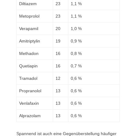
Diltiazem
23
1,1 %
Metoprolol
23
1,1 %
Verapamil
20
1,0 %
Amitriptylin
19
0,9 %
Methadon
16
0,8 %
Quetiapin
16
0,7 %
Tramadol
12
0,6 %
Propranolol
13
0,6 %
Venlafaxin
13
0,6 %
Alprazolam
13
0,6 %
Spannend ist auch eine Gegenüberstellung häufiger