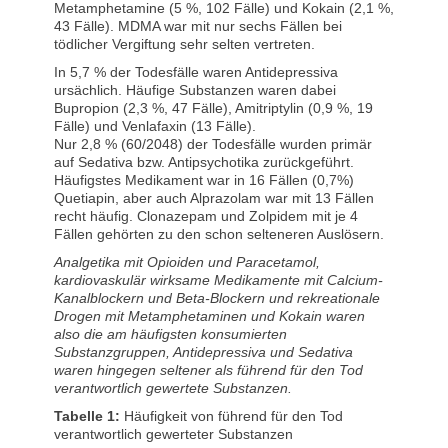
Metamphetamine (5 %, 102 Fälle) und Kokain (2,1 %,
43 Fälle). MDMA war mit nur sechs Fällen bei
tödlicher Vergiftung sehr selten vertreten.
In 5,7 % der Todesfälle waren Antidepressiva
ursächlich. Häufige Substanzen waren dabei
Bupropion (2,3 %, 47 Fälle), Amitriptylin (0,9 %, 19
Fälle) und Venlafaxin (13 Fälle).
Nur 2,8 % (60/2048) der Todesfälle wurden primär
auf Sedativa bzw. Antipsychotika zurückgeführt.
Häufigstes Medikament war in 16 Fällen (0,7%)
Quetiapin, aber auch Alprazolam war mit 13 Fällen
recht häufig. Clonazepam und Zolpidem mit je 4
Fällen gehörten zu den schon selteneren Auslösern.
Analgetika mit Opioiden und Paracetamol,
kardiovaskulär wirksame Medikamente mit Calcium-
Kanalblockern und Beta-Blockern und rekreationale
Drogen mit Metamphetaminen und Kokain waren
also die am häufigsten konsumierten
Substanzgruppen, Antidepressiva und Sedativa
waren hingegen seltener als führend für den Tod
verantwortlich gewertete Substanzen.
Tabelle 1:
Häufigkeit von führend für den Tod
verantwortlich gewerteter Substanzen