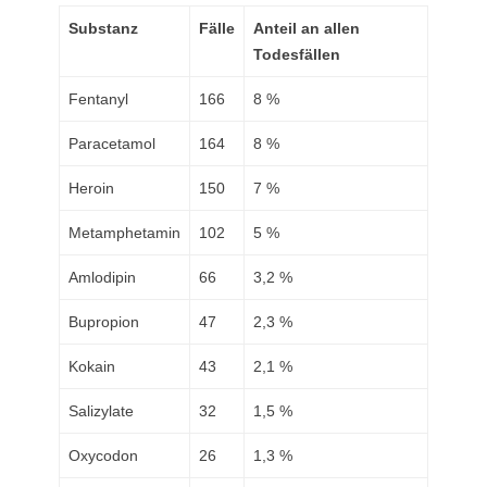
Substanz
Fälle
Anteil an allen
Todesfällen
Fentanyl
166
8 %
Paracetamol
164
8 %
Heroin
150
7 %
Metamphetamin
102
5 %
Amlodipin
66
3,2 %
Bupropion
47
2,3 %
Kokain
43
2,1 %
Salizylate
32
1,5 %
Oxycodon
26
1,3 %