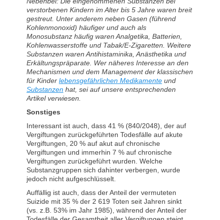
Nebenbei: Die eingenommenen Substanzen bei
verstorbenen Kindern im Alter bis 5 Jahre waren breit
gestreut. Unter anderem neben Gasen (führend
Kohlenmonoxid) häufiger und auch als
Monosubstanz häufig waren Analgetika, Batterien,
Kohlenwasserstoffe und Tabak/E-Zigaretten. Weitere
Substanzen waren Antihistaminika, Anästhetika und
Erkältungspräparate. Wer näheres Interesse an den
Mechanismen und dem Management der klassischen
für Kinder
lebensgefährlichen Medikamente
und
Substanzen
hat, sei auf unsere entsprechenden
Artikel verwiesen.
Sonstiges
Interessant ist auch, dass 41 % (840/2048), der auf
Vergiftungen zurückgeführten Todesfälle auf akute
Vergiftungen, 20 % auf akut auf chronische
Vergiftungen und immerhin 7 % auf chronische
Vergiftungen zurückgeführt wurden. Welche
Substanzgruppen sich dahinter verbergen, wurde
jedoch nicht aufgeschlüsselt.
Auffällig ist auch, dass der Anteil der vermuteten
Suizide mit 35 % der 2 619 Toten seit Jahren sinkt
(vs. z.B. 53% im Jahr 1985), während der Anteil der
Todesfälle der Gesamtheit aller Vergiftungen steigt