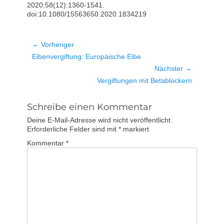
2020;58(12):1360-1541.
doi:10.1080/15563650.2020.1834219
Beitragsnavigation
← Vorheriger
Vorheriger
Eibenvergiftung: Europäische Eibe
Beitrag:
Nächster →
Nächster
Vergiftungen mit Betablockern
Beitrag:
Schreibe einen Kommentar
Deine E-Mail-Adresse wird nicht veröffentlicht.
Erforderliche Felder sind mit
*
markiert
Kommentar
*