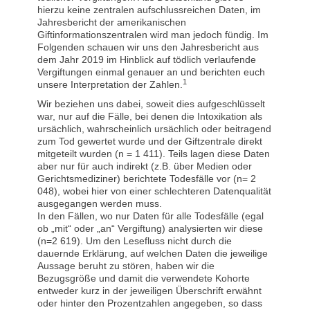
hierzu keine zentralen aufschlussreichen Daten, im
Jahresbericht der amerikanischen
Giftinformationszentralen wird man jedoch fündig. Im
Folgenden schauen wir uns den Jahresbericht aus
dem Jahr 2019 im Hinblick auf tödlich verlaufende
Vergiftungen einmal genauer an und berichten euch
1
unsere Interpretation der Zahlen.
Wir beziehen uns dabei, soweit dies aufgeschlüsselt
war, nur auf die Fälle, bei denen die Intoxikation als
ursächlich, wahrscheinlich ursächlich oder beitragend
zum Tod gewertet wurde und der Giftzentrale direkt
mitgeteilt wurden (n = 1 411). Teils lagen diese Daten
aber nur für auch indirekt (z.B. über Medien oder
Gerichtsmediziner) berichtete Todesfälle vor (n= 2
048), wobei hier von einer schlechteren Datenqualität
ausgegangen werden muss.
In den Fällen, wo nur Daten für alle Todesfälle (egal
ob „mit“ oder „an“ Vergiftung) analysierten wir diese
(n=2 619). Um den Lesefluss nicht durch die
dauernde Erklärung, auf welchen Daten die jeweilige
Aussage beruht zu stören, haben wir die
Bezugsgröße und damit die verwendete Kohorte
entweder kurz in der jeweiligen Überschrift erwähnt
oder hinter den Prozentzahlen angegeben, so dass