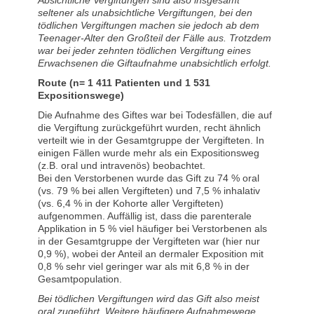
Absichtliche Vergiftungen sind also insgesamt
seltener als unabsichtliche Vergiftungen, bei den
tödlichen Vergiftungen machen sie jedoch ab dem
Teenager-Alter den Großteil der Fälle aus. Trotzdem
war bei jeder zehnten tödlichen Vergiftung eines
Erwachsenen die Giftaufnahme unabsichtlich erfolgt.
Route (n= 1 411 Patienten und 1 531
Expositionswege)
Die Aufnahme des Giftes war bei Todesfällen, die auf
die Vergiftung zurückgeführt wurden, recht ähnlich
verteilt wie in der Gesamtgruppe der Vergifteten. In
einigen Fällen wurde mehr als ein Expositionsweg
(z.B. oral und intravenös) beobachtet.
Bei den Verstorbenen wurde das Gift zu 74 % oral
(vs. 79 % bei allen Vergifteten) und 7,5 % inhalativ
(vs. 6,4 % in der Kohorte aller Vergifteten)
aufgenommen. Auffällig ist, dass die parenterale
Applikation in 5 % viel häufiger bei Verstorbenen als
in der Gesamtgruppe der Vergifteten war (hier nur
0,9 %), wobei der Anteil an dermaler Exposition mit
0,8 % sehr viel geringer war als mit 6,8 % in der
Gesamtpopulation.
Bei tödlichen Vergiftungen wird das Gift also meist
oral zugeführt. Weitere häufigere Aufnahmewege