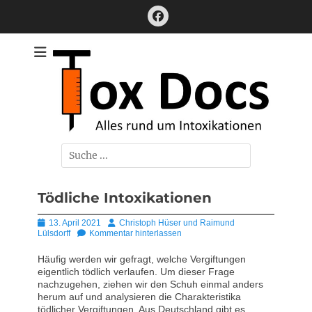
Zum
Facebook
Inhalt
springen
Alles rund um Intoxikationen
ToxDocs
Suchen
nach:
Tödliche Intoxikationen
Posted
Autor
13. April 2021
Christoph Hüser und Raimund
on
Lülsdorff
Kommentar hinterlassen
Häufig werden wir gefragt, welche Vergiftungen
eigentlich tödlich verlaufen. Um dieser Frage
nachzugehen, ziehen wir den Schuh einmal anders
herum auf und analysieren die Charakteristika
tödlicher Vergiftungen. Aus Deutschland gibt es