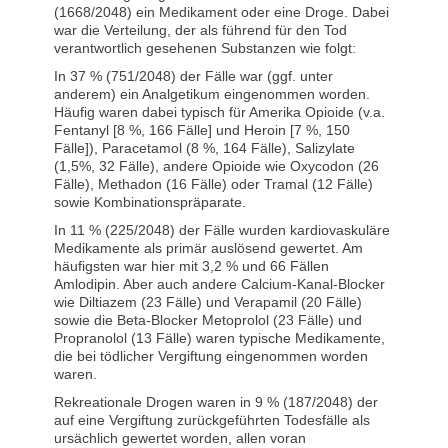
(1668/2048) ein Medikament oder eine Droge. Dabei
war die Verteilung, der als führend für den Tod
verantwortlich gesehenen Substanzen wie folgt:
In 37 % (751/2048) der Fälle war (ggf. unter
anderem) ein Analgetikum eingenommen worden.
Häufig waren dabei typisch für Amerika Opioide (v.a.
Fentanyl [8 %, 166 Fälle] und Heroin [7 %, 150
Fälle]), Paracetamol (8 %, 164 Fälle), Salizylate
(1,5%, 32 Fälle), andere Opioide wie Oxycodon (26
Fälle), Methadon (16 Fälle) oder Tramal (12 Fälle)
sowie Kombinationspräparate.
In 11 % (225/2048) der Fälle wurden kardiovaskuläre
Medikamente als primär auslösend gewertet. Am
häufigsten war hier mit 3,2 % und 66 Fällen
Amlodipin. Aber auch andere Calcium-Kanal-Blocker
wie Diltiazem (23 Fälle) und Verapamil (20 Fälle)
sowie die Beta-Blocker Metoprolol (23 Fälle) und
Propranolol (13 Fälle) waren typische Medikamente,
die bei tödlicher Vergiftung eingenommen worden
waren.
Rekreationale Drogen waren in 9 % (187/2048) der
auf eine Vergiftung zurückgeführten Todesfälle als
ursächlich gewertet worden, allen voran