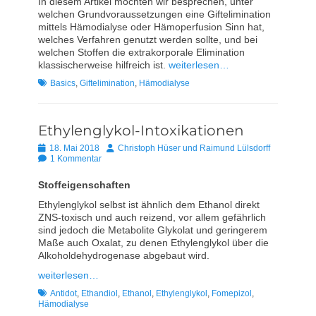
In diesem Artikel möchten wir besprechen, unter
welchen Grundvoraussetzungen eine Giftelimination
mittels Hämodialyse oder Hämoperfusion Sinn hat,
welches Verfahren genutzt werden sollte, und bei
welchen Stoffen die extrakorporale Elimination
klassischerweise hilfreich ist.
weiterlesen…
Schlagworte
Basics
,
Giftelimination
,
Hämodialyse
Ethylenglykol-Intoxikationen
Posted
Autor
18. Mai 2018
Christoph Hüser und Raimund Lülsdorff
on
1 Kommentar
Stoffeigenschaften
Ethylenglykol selbst ist ähnlich dem Ethanol direkt
ZNS-toxisch und auch reizend, vor allem gefährlich
sind jedoch die Metabolite Glykolat und geringerem
Maße auch Oxalat, zu denen Ethylenglykol über die
Alkoholdehydrogenase abgebaut wird.
weiterlesen…
Schlagworte
Antidot
,
Ethandiol
,
Ethanol
,
Ethylenglykol
,
Fomepizol
,
Hämodialyse