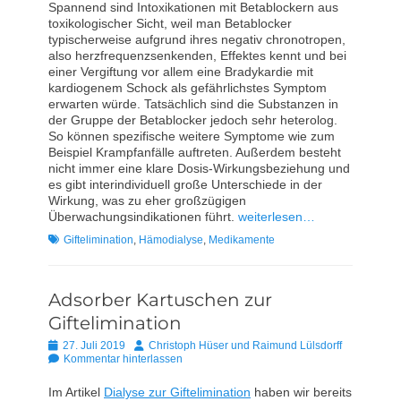
Spannend sind Intoxikationen mit Betablockern aus
toxikologischer Sicht, weil man Betablocker
typischerweise aufgrund ihres negativ chronotropen,
also herzfrequenzsenkenden, Effektes kennt und bei
einer Vergiftung vor allem eine Bradykardie mit
kardiogenem Schock als gefährlichstes Symptom
erwarten würde. Tatsächlich sind die Substanzen in
der Gruppe der Betablocker jedoch sehr heterolog.
So können spezifische weitere Symptome wie zum
Beispiel Krampfanfälle auftreten. Außerdem besteht
nicht immer eine klare Dosis-Wirkungsbeziehung und
es gibt interindividuell große Unterschiede in der
Wirkung, was zu eher großzügigen
Überwachungsindikationen führt.
weiterlesen…
Schlagworte
Giftelimination
,
Hämodialyse
,
Medikamente
Adsorber Kartuschen zur
Giftelimination
Posted
Autor
27. Juli 2019
Christoph Hüser und Raimund Lülsdorff
on
Kommentar hinterlassen
Im Artikel
Dialyse zur Giftelimination
haben wir bereits