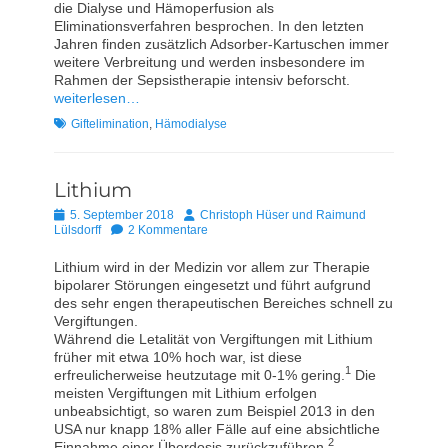
die Dialyse und Hämoperfusion als
Eliminationsverfahren besprochen. In den letzten
Jahren finden zusätzlich Adsorber-Kartuschen immer
weitere Verbreitung und werden insbesondere im
Rahmen der Sepsistherapie intensiv beforscht.
weiterlesen…
Schlagworte
Giftelimination
,
Hämodialyse
Lithium
Posted
Autor
5. September 2018
Christoph Hüser und Raimund
on
Lülsdorff
2 Kommentare
Lithium wird in der Medizin vor allem zur Therapie
bipolarer Störungen eingesetzt und führt aufgrund
des sehr engen therapeutischen Bereiches schnell zu
Vergiftungen.
Während die Letalität von Vergiftungen mit Lithium
früher mit etwa 10% hoch war, ist diese
1
erfreulicherweise heutzutage mit 0-1% gering.
Die
meisten Vergiftungen mit Lithium erfolgen
unbeabsichtigt, so waren zum Beispiel 2013 in den
USA nur knapp 18% aller Fälle auf eine absichtliche
2
Einnahme einer Überdosis zurückzuführen.