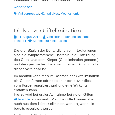
weiterlesen…
Schlagworte
Antidepressiva
,
Hämodialyse
,
Medikamente
Dialyse zur Giftelimination
Posted
Autor
11. August 2018
Christoph Hüser und Raimund
on
Lülsdorff
Kommentar hinterlassen
Die drei Säulen der Behandlung von Intoxikationen
sind die symptomatische Therapie, die Entfernung
des Giftes aus dem Körper (Giftelimination genannt),
und die spezifische Therapie mit einem Antidot, falls
dieses verfügbar ist.
Im Idealfall kann man im Rahmen der Giftelimination
ein Gift entfernen oder binden, noch bevor dieses
vom Körper resorbiert wird und eine Wirkung
entfalten kann.
Hierzu wird bei oraler Aufnahme bei vielen Giften
Aktivkohle
angewandt. Manche Gifte können aber
auch aus dem Körper eliminiert werden, wenn sie
bereits resorbiert wurden.