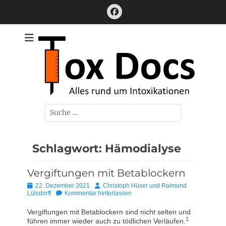
Zum
Facebook
Inhalt
springen
Alles rund um Intoxikationen
ToxDocs
Suchen
nach:
Schlagwort:
Hämodialyse
Vergiftungen mit Betablockern
Posted
Autor
22. Dezember 2021
Christoph Hüser und Raimund
on
Lülsdorff
Kommentar hinterlassen
Vergiftungen mit Betablockern sind nicht selten und
1
führen immer wieder auch zu tödlichen Verläufen.